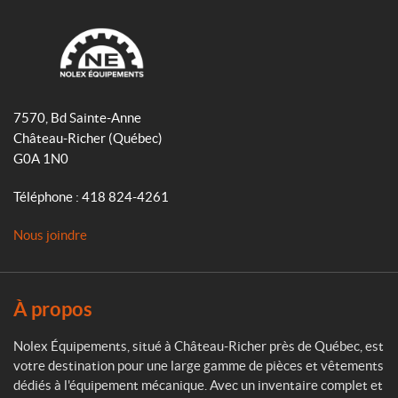
c
s
k
e
t
T
b
a
o
o
g
k
N
o
r
o
7570, Bd Sainte-Anne
k
a
l
Château-Richer
(Québec)
m
e
G0A 1N0
x
É
Téléphone :
418 824-4261
q
u
Nous joindre
i
p
e
m
À propos
e
n
Nolex Équipements, situé à Château-Richer près de Québec, est
t
votre destination pour une large gamme de pièces et vêtements
s
dédiés à l'équipement mécanique. Avec un inventaire complet et