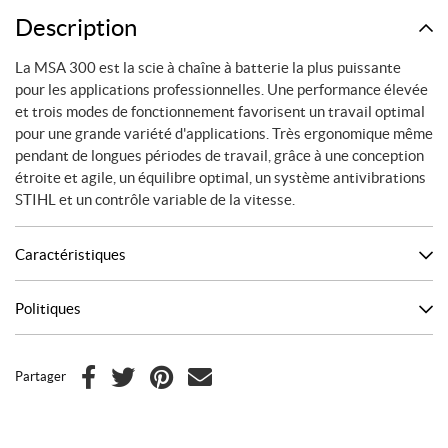
Système
Description
AP
La MSA 300 est la scie à chaîne à batterie la plus puissante
pour les applications professionnelles. Une performance élevée
et trois modes de fonctionnement favorisent un travail optimal
pour une grande variété d'applications. Très ergonomique même
pendant de longues périodes de travail, grâce à une conception
étroite et agile, un équilibre optimal, un système antivibrations
STIHL et un contrôle variable de la vitesse.
Caractéristiques
Politiques
Partager
F
T
P
C
a
w
i
o
c
i
n
u