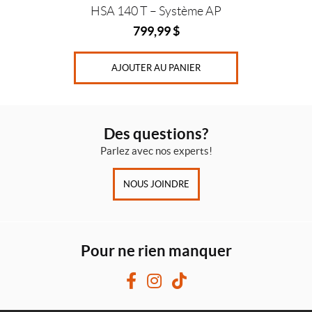
HSA 140 T – Système AP
799,99
$
AJOUTER AU PANIER
Des questions?
Parlez avec nos experts!
NOUS JOINDRE
Pour ne rien manquer
F
I
T
a
n
i