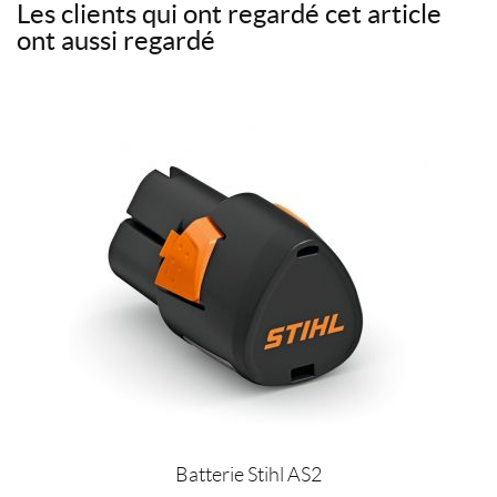
Les clients qui ont regardé cet article
e
t
t
r
ont aussi regardé
b
t
e
r
o
e
r
i
o
r
e
e
k
s
l
t
Batterie Stihl AS2