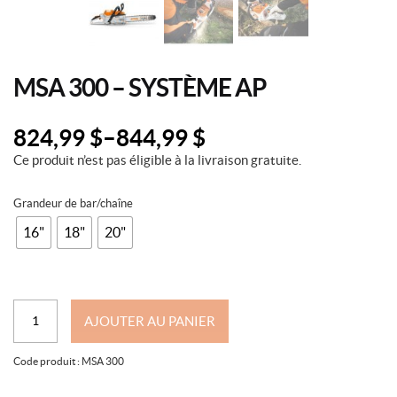
MSA 300 – SYSTÈME AP
824,99
$
–
844,99
$
Ce produit n’est pas éligible à la livraison gratuite.
Grandeur de bar/chaîne
16"
18"
20"
quantité
AJOUTER AU PANIER
de
MSA
Code produit :
MSA 300
300
-