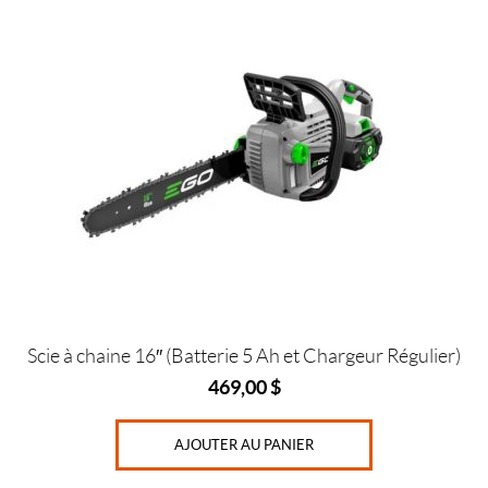
r
i
x
Prix :
0
$
—
8
4
5
Scie à chaine 16″ (Batterie 5 Ah et Chargeur Régulier)
$
469,00
$
AJOUTER AU PANIER
IALISER