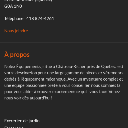
m
e
G0A 1N0
x
É
Téléphone :
418 824-4261
q
u
Nous joindre
i
p
e
m
À propos
e
n
Nolex Équipements, situé à Château-Richer près de Québec, est
t
votre destination pour une large gamme de pièces et vêtements
s
dédiés à l'équipement mécanique. Avec un inventaire complet et
une équipe passionnée prête à vous conseiller, nous sommes là
pour vous aider à trouver exactement ce qu’il vous faut. Venez
nous voir dès aujourd'hui!
Entretien de jardin