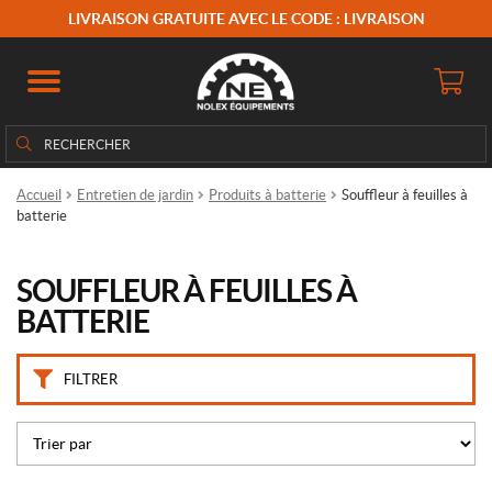
M
LIVRAISON GRATUITE AVEC LE CODE : LIVRAISON
a
r
q
u
e
Rechercher
Rechercher :
s
Accueil
Entretien de jardin
Produits à batterie
Souffleur à feuilles à
E
batterie
g
o
(13)
SOUFFLEUR À FEUILLES À
BATTERIE
P
r
i
FILTRER
x