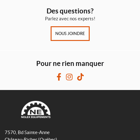
Des questions?
Parlez avec nos experts!
NOUS JOINDRE
Pour ne rien manquer
F
I
T
a
n
i
c
s
k
e
t
T
b
a
o
o
g
k
N
o
r
o
7570, Bd Sainte-Anne
k
a
l
Château-Richer
(Québec)