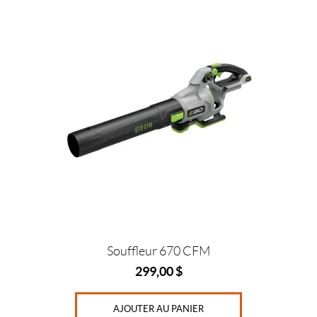
Prix :
0
$
—
6
4
9
$
IALISER
Souffleur 670 CFM
299,00
$
AJOUTER AU PANIER