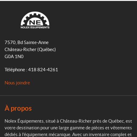
c
s
k
e
t
T
b
a
o
o
g
k
N
o
r
o
7570, Bd Sainte-Anne
k
a
l
Château-Richer
(Québec)
m
e
G0A 1N0
x
É
Téléphone :
418 824-4261
q
u
Nous joindre
i
p
e
m
À propos
e
n
Nolex Équipements, situé à Château-Richer près de Québec, est
t
votre destination pour une large gamme de pièces et vêtements
s
dédiés à l'équipement mécanique. Avec un inventaire complet et