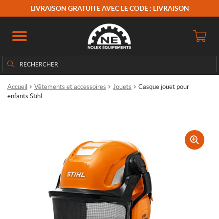
LIVRAISON GRATUITE AVEC LE CODE : LIVRAISON
Rechercher
Rechercher :
Accueil
Vêtements et accessoires
Jouets
Casque jouet pour
enfants Stihl
🔍