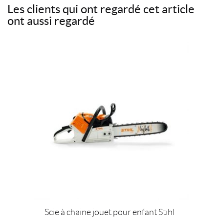
Les clients qui ont regardé cet article
e
t
t
r
ont aussi regardé
b
t
e
r
o
e
r
i
o
r
e
e
k
s
l
t
Scie à chaine jouet pour enfant Stihl