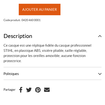
quantité
AJOUTER AU PANIER
de
Casque
Code produit :
0420 460 0001
jouet
pour
enfants
Description
Stihl
Ce casque est une réplique fidèle du casque professionnel
STIHL, en plastique ABS, visière pliable, taille réglable,
protection pour les oreilles amovible; aucune fonction
protectrice.
Politiques
Partager
F
T
P
C
a
w
i
o
c
i
n
u