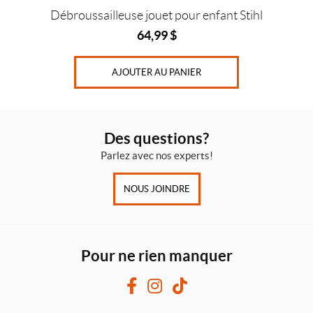
Débroussailleuse jouet pour enfant Stihl
64,99
$
AJOUTER AU PANIER
Des questions?
Parlez avec nos experts!
NOUS JOINDRE
Pour ne rien manquer
F
I
T
a
n
i