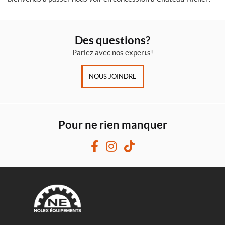
Des questions?
Parlez avec nos experts!
NOUS JOINDRE
Pour ne rien manquer
F
I
T
a
n
i
c
s
k
e
t
T
b
a
o
o
g
k
N
o
r