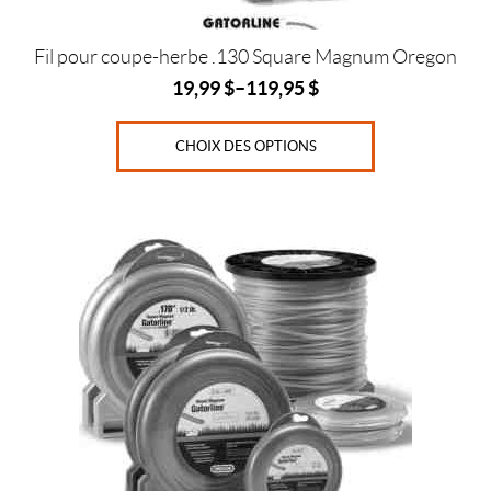
page
T
o
du
r
produit
Fil pour coupe-herbe .130 Square Magnum Oregon
o
(1)
19,99
$
–
119,95
$
W
CHOIX DES OPTIONS
a
l
b
r
Ce
o
produit
(1)
a
plusieurs
P
variations.
r
Les
i
x
options
peuvent
être
choisies
sur
Prix :