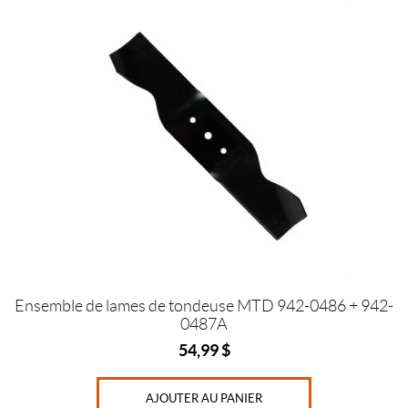
a
t
e
u
r
(1)
C
o
u
t
e
a
u
x
d
e
t
Ensemble de lames de tondeuse MTD 942-0486 + 942-
o
0487A
n
d
54,99
$
e
u
s
AJOUTER AU PANIER