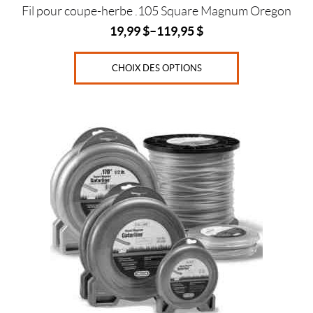
(21)
produit
Fil pour coupe-herbe .105 Square Magnum Oregon
19,99
$
–
119,95
$
N
o
m
CHOIX DES OPTIONS
a
(1)
Ce
O
r
produit
e
a
g
plusieurs
o
n
variations.
(19)
Les
options
S
peuvent
t
être
i
h
choisies
l
sur
(1)
la