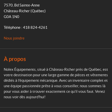
o
7570, Bd Sainte-Anne
k
a
l
Château-Richer
(Québec)
m
e
G0A 1N0
x
É
Téléphone :
418 824-4261
q
u
Nous joindre
i
p
e
m
À propos
e
n
Nolex Équipements, situé à Château-Richer près de Québec, est
t
votre destination pour une large gamme de pièces et vêtements
s
dédiés à l'équipement mécanique. Avec un inventaire complet et
une équipe passionnée prête à vous conseiller, nous sommes là
pour vous aider à trouver exactement ce qu’il vous faut. Venez
nous voir dès aujourd'hui!