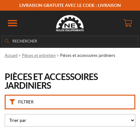
C
LIVRAISON GRATUITE AVEC LE CODE : LIVRAISON
a
t
é
g
o
Rechercher
Rechercher :
r
i
Accueil
Pièces et entretien
Pièces et accessoires jardiniers
e
s
PIÈCES ET ACCESSOIRES
K
JARDINIERS
i
t
d
FILTRER
e
c
a
r
b
u
r