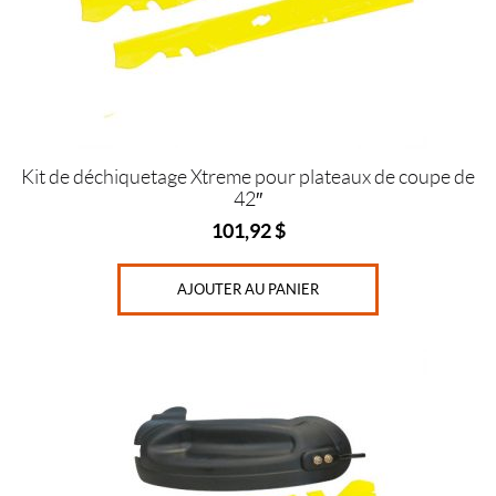
l
b
s
(6)
IALISER
Kit de déchiquetage Xtreme pour plateaux de coupe de
42″
101,92
$
AJOUTER AU PANIER