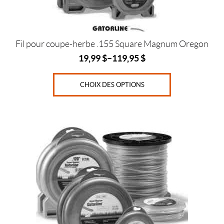
la
0
page
$
du
—
produit
Fil pour coupe-herbe .155 Square Magnum Oregon
1
19,99
$
–
119,95
$
0
6
CHOIX DES OPTIONS
0
7
Ce
8
produit
$
a
plusieurs
G
variations.
r
Les
a
options
n
peuvent
d
être
e