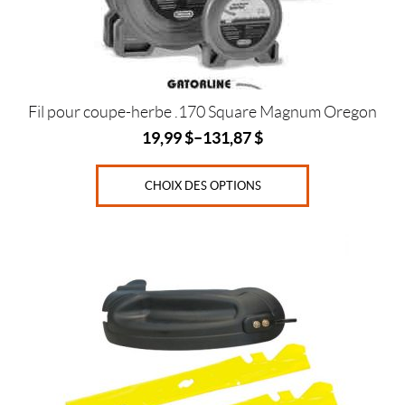
choisies
u
sur
r
s
la
page
du
1
/
produit
Fil pour coupe-herbe .170 Square Magnum Oregon
2
19,99
$
–
131,87
$
l
b
(6)
CHOIX DES OPTIONS
1
l
b
(6)
3
l
b
s
(5)
5